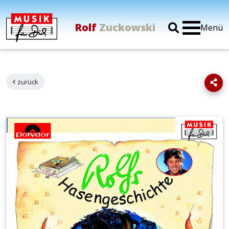
Rolf
Zuckowski
Menü
zurück