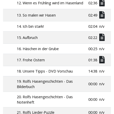
12. Wenn es Frühling wird im Hasenland
02:36
13. So malen wir Hasen
02:49
14. Ich bin stark!
02:04
n/v
15. Aufbruch
02:22
16. Häschen in der Grube
00:25
n/v
17. Frohe Ostern
01:38
18. Unsere Tipps - DVD Vorschau
14:38
n/v
19. Rolfs Hasengeschichten - Das
00:00
n/v
Bilderbuch
20. Rolfs Hasengeschichten - Das
00:00
n/v
Notenheft
21. Rolfs Lieder-Puzzle
00:00
n/v