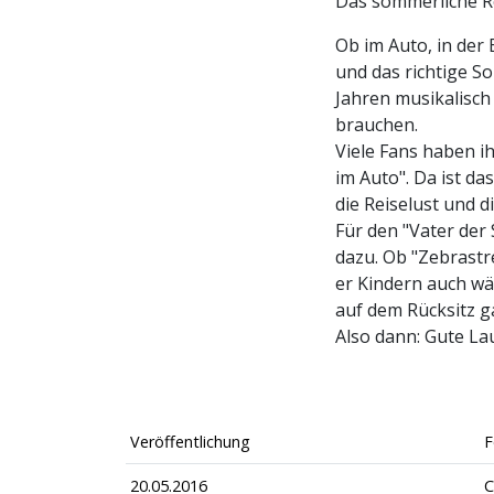
Das sommerliche Rei
Ob im Auto, in der
und das richtige S
Jahren musikalisch
brauchen.
Viele Fans haben i
im Auto". Da ist d
die Reiselust und d
Für den "Vater der
dazu. Ob "Zebrastre
er Kindern auch wäh
auf dem Rücksitz ga
Also dann: Gute Lau
Veröffentlichung
F
20.05.2016