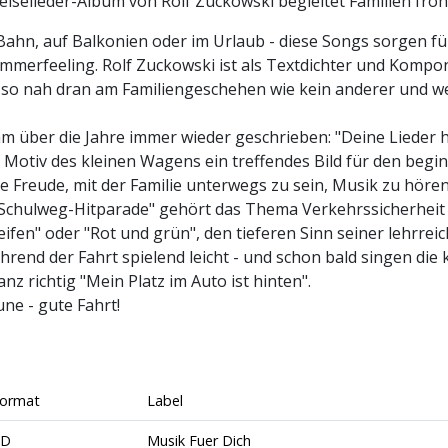
selieder-Album von Rolf Zuckowski begleitet Familien fröhli
 Bahn, auf Balkonien oder im Urlaub - diese Songs sorgen 
ommerfeeling. Rolf Zuckowski ist als Textdichter und Kompon
 so nah dran am Familiengeschehen wie kein anderer und we
hm über die Jahre immer wieder geschrieben: "Deine Lieder h
as Motiv des kleinen Wagens ein treffendes Bild für den be
ie Freude, mit der Familie unterwegs zu sein, Musik zu höre
 Schulweg-Hitparade" gehört das Thema Verkehrssicherheit 
ifen" oder "Rot und grün", den tieferen Sinn seiner lehrreic
rend der Fahrt spielend leicht - und schon bald singen die 
nz richtig "Mein Platz im Auto ist hinten".
ne - gute Fahrt!
ormat
Label
CD
Musik Fuer Dich