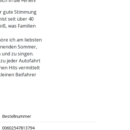
ch in die Ferien!
für gute Stimmung
ist seit über 40
iß, was Familien
öre ich am liebsten
ginnenden Sommer,
n und zu singen.
zu jeder Autofahrt
hen Hits vermittelt
kleinen Beifahrer
Bestellnummer
00602547813794