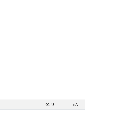
02:43
n/v