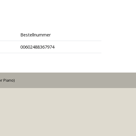
Bestellnummer
00602488367974
r Piano)